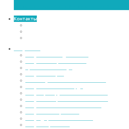
Выкуп автомобилей с компанией Vikup-
Контакты
О нас
Вакансии
Купить авто
Выкуп авто
Выкуп авто в Подмосковье
Выкуп авто в регионах РФ
Срочный автовыкуп
Выкуп иномарок
Автовыкуп отечественных машин
Выкуп авто из ломбарда
Выкуп праворульных автомобилей
Выкуп коммерческих автомобилей
Выкуп лизинговых автомобилей
Выкуп авто с пробегом
Выкуп дорогих автомобилей
Выкуп старых авто