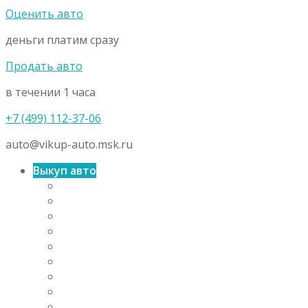
Оценить авто
деньги платим сразу
Продать авто
в течении 1 часа
+7 (499) 112-37-06
auto@vikup-auto.msk.ru
Выкуп авто
Выкуп авто в Подмосковье
Выкуп авто в регионах РФ
Срочный автовыкуп
Выкуп иномарок
Автовыкуп отечественных машин
Выкуп авто из ломбарда
Выкуп праворульных автомобилей
Выкуп коммерческих автомобилей
Выкуп лизинговых автомобилей