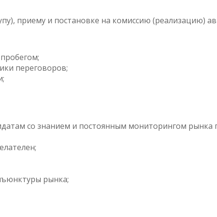
упу), приему и постановке на комиссию (реализацию) а
 пробегом;
ники переговоров;
и;
датам со знанием и постоянным мониторингом рынка 
елателен;
нъюнктуры рынка;